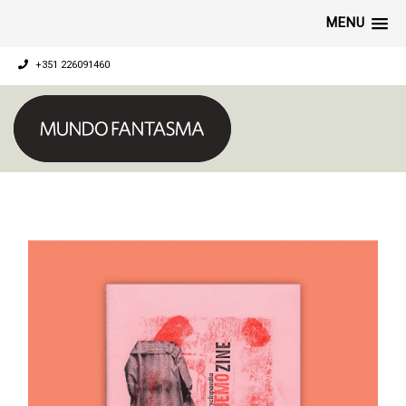
MENU
+351 226091460