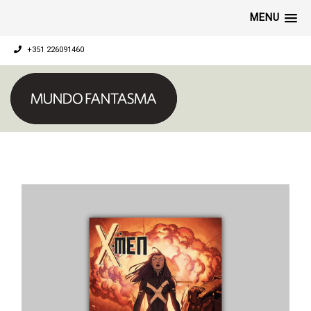
MENU
+351 226091460