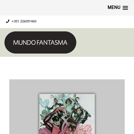
MENU
+351 226091460