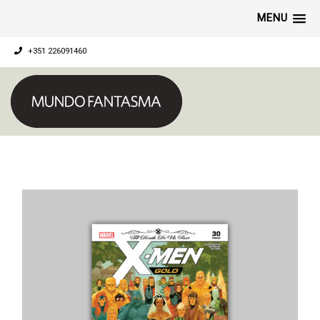
MENU
+351 226091460