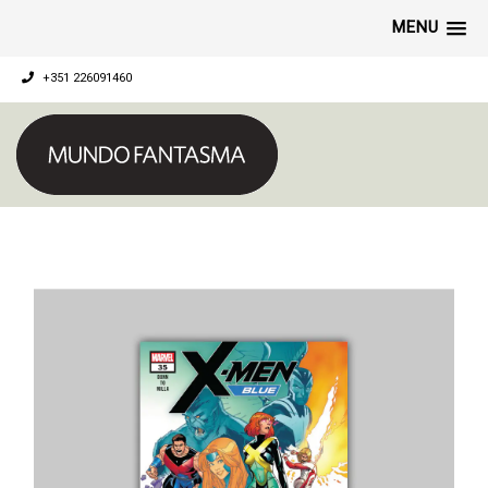
MENU
+351 226091460