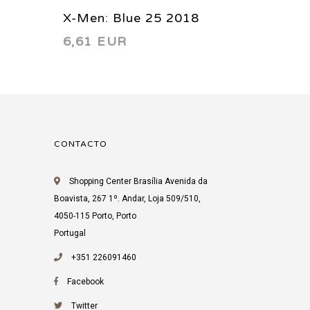
X-Men: Blue 25 2018
X-Men:
6,61 EUR
5,29 
CONTACTO
Shopping Center Brasília Avenida da
Boavista, 267 1º. Andar, Loja 509/510,
4050-115 Porto, Porto
Portugal
+351 226091460
Facebook
Twitter