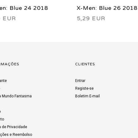
en: Blue 24 2018
X-Men: Blue 26 2018
9 EUR
5,29 EUR
RMAÇÕES
CLIENTES
ante
Entrar
e
Registe-se
a Mundo Fantasma
Boletim E-mail
o
to
a de Privacidade
uções e Reembolso