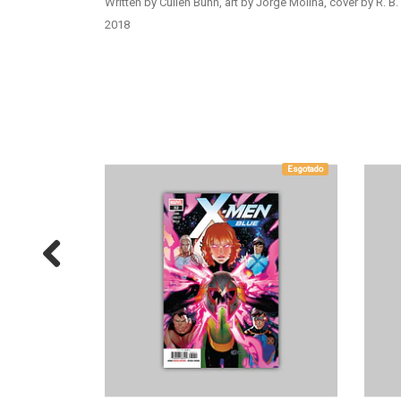
Written by Cullen Bunn, art by Jorge Molina, cover by R. B
2018
Esgotado