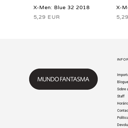
X-Men: Blue 32 2018
X-M
5,29 EUR
5,2
INFO
Import
Blogu
Sobre 
Staff
Horári
Contac
Polític
Devol