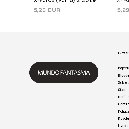
X-Force (Vol. 5) 2 2019
X-Fo
5,29 EUR
5,2
INFO
Import
Blogu
Sobre 
Staff
Horári
Contac
Polític
Devol
Livro 