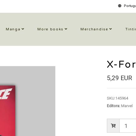
Portugu
Manga
More books
Merchandise
Tinti
X-For
5,29 EUR
SKU:
145964
Editora:
Marvel