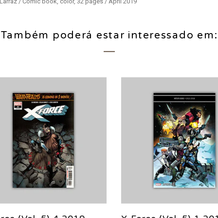
 Larraz / Comic book, color, 32 pages / April 2019
Também poderá estar interessado em: