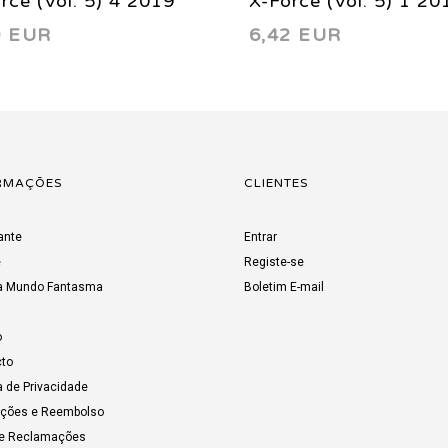
rce (Vol. 5) 4 2019
X-Force (Vol. 5) 1 20
9 EUR
6,42 EUR
RMAÇÕES
CLIENTES
ante
Entrar
e
Registe-se
a Mundo Fantasma
Boletim E-mail
o
to
a de Privacidade
uções e Reembolso
de Reclamações