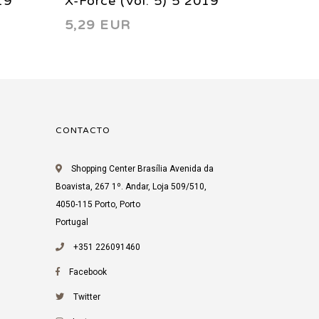
19
X-Force (Vol. 5) 5 2019
X-Force
5,29 EUR
4,99 
CONTACTO
Shopping Center Brasília Avenida da
Boavista, 267 1º. Andar, Loja 509/510,
4050-115 Porto, Porto
Portugal
+351 226091460
Facebook
Twitter