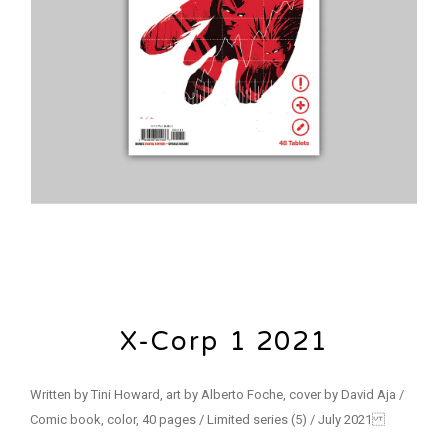
X-Corp 1 2021
Written by Tini Howard, art by Alberto Foche, cover by David Aja /
Comic book, color, 40 pages / Limited series (5) / July 2021