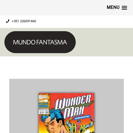
MENU
+351 226091460