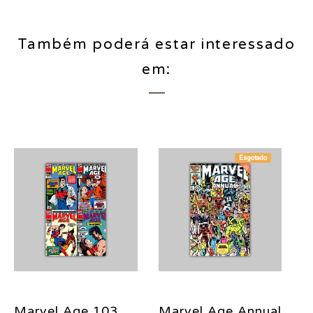
Também poderá estar interessado
em:
Esgotado
Marvel Age 103
Marvel Age Annual
J