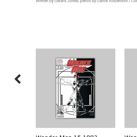
Written by Gerard Jones, pencil by Darick Robertson / Co