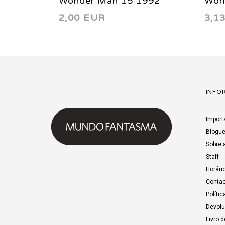
Wonder Man 15 1992
Won
2,00 EUR
3,1
INFO
Import
Blogu
Sobre 
Staff
Horári
Contac
Polític
Devol
Livro 