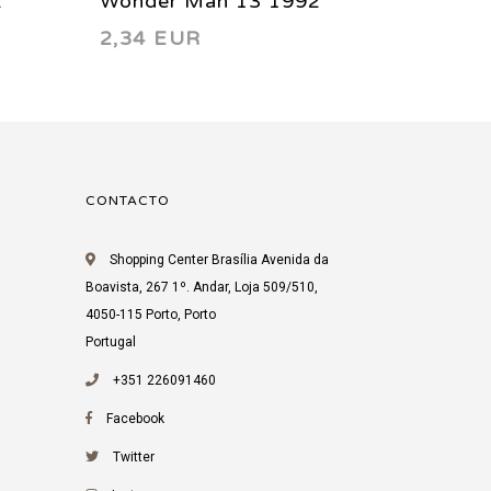
2
Wonder Man 13 1992
Wonde
2,34 EUR
2,34 
CONTACTO
Shopping Center Brasília Avenida da
Boavista, 267 1º. Andar, Loja 509/510,
4050-115 Porto, Porto
Portugal
+351 226091460
Facebook
Twitter