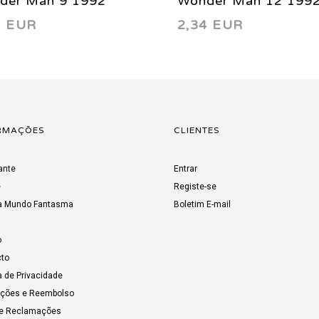
der Man 9 1992
Wonder Man 12 199
3 EUR
2,34 EUR
RMAÇÕES
CLIENTES
ante
Entrar
e
Registe-se
a Mundo Fantasma
Boletim E-mail
o
to
a de Privacidade
uções e Reembolso
de Reclamações