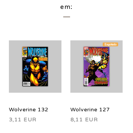
em:
Esgotado
Wolverine 132
Wolverine 127
3,11 EUR
8,11 EUR
1998
1998