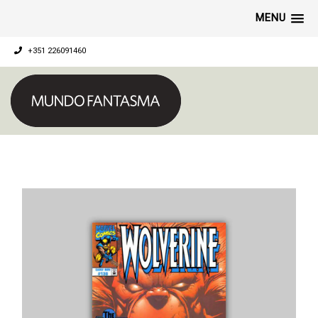
MENU
+351 226091460