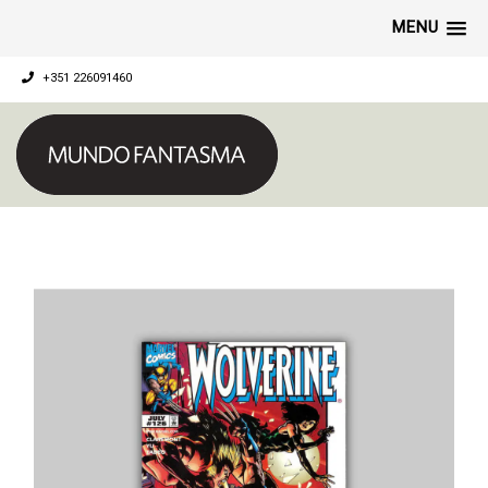
MENU
+351 226091460