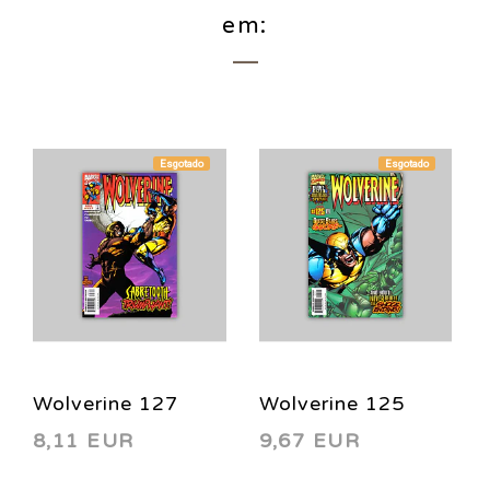
em:
Esgotado
Esgotado
Wolverine 127
Wolverine 125
8,11 EUR
9,67 EUR
1998
1998