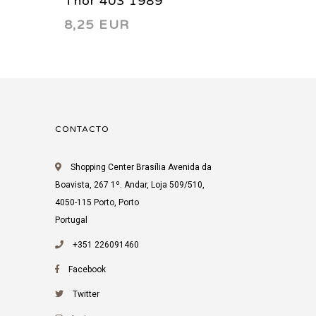
Thor 403 1989
Thor 4
8,25 EUR
9,63 
CONTACTO
Shopping Center Brasília Avenida da
Boavista, 267 1º. Andar, Loja 509/510,
4050-115 Porto, Porto
Portugal
+351 226091460
Facebook
Twitter