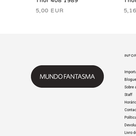
Thor 408 1989
Tho
5,00 EUR
5,1
INFO
Import
Blogu
Sobre 
Staff
Horári
Contac
Polític
Devol
Livro 