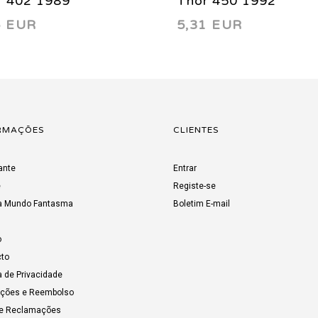
r 402 1989
Thor 450 1992
6 EUR
5,31 EUR
RMAÇÕES
CLIENTES
ante
Entrar
e
Registe-se
a Mundo Fantasma
Boletim E-mail
o
to
a de Privacidade
uções e Reembolso
de Reclamações