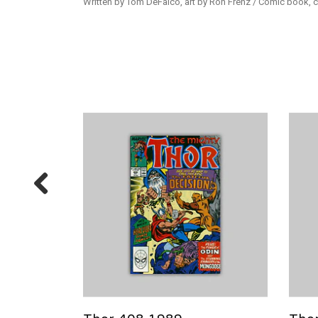
Written by Tom DeFalco, art by Ron Frenz / Comic book, c