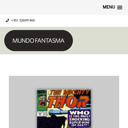
MENU
+351 226091460