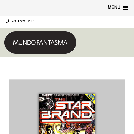
MENU
+351 226091460