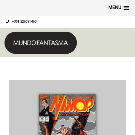
MENU
+351 226091460