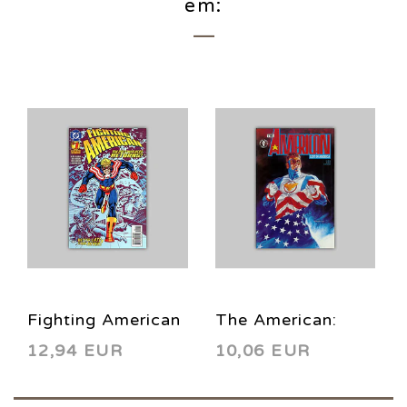
em:
Fighting American
The American:
12,94 EUR
10,06 EUR
(complete limited
Lost in America
series) 1994
(complete limited