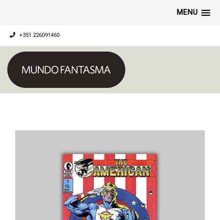
MENU
+351 226091460