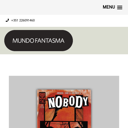
MENU
+351 226091460