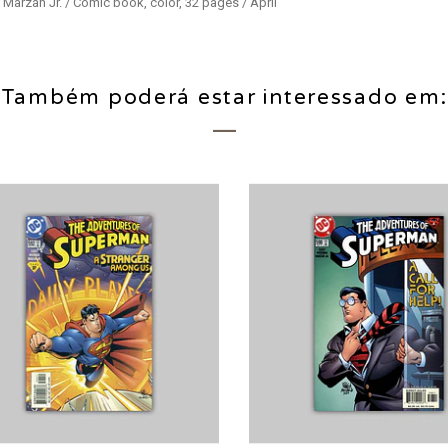
Marzan Jr. / Comic book, color, 32 pages / April
Também poderá estar interessado em: