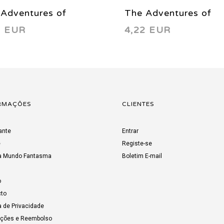
Adventures of
The Adventures of
2 EUR
4,22 EUR
erman 592 2001
Superman 598 2002
RMAÇÕES
CLIENTES
ante
Entrar
e
Registe-se
a Mundo Fantasma
Boletim E-mail
o
to
a de Privacidade
uções e Reembolso