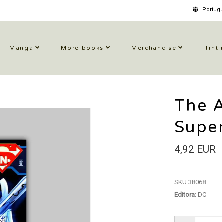
Portugu
Manga
More books
Merchandise
Tinti
The 
Supe
4,92 EUR
SKU:
38068
Editora:
DC