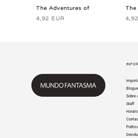
The Adventures of
The 
4,92 EUR
4,9
Superman 602 2002
Sup
INFO
Import
Blogu
Sobre 
Staff
Horári
Contac
Polític
Devol