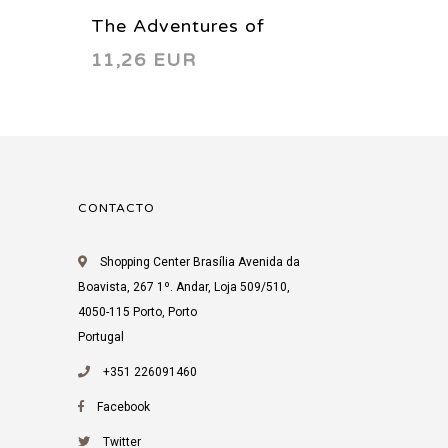
The Adventures of
The Ad
11,26 EUR
4,92 
Superman 596 2001
Superm
CONTACTO
Shopping Center Brasília Avenida da
Boavista, 267 1º. Andar, Loja 509/510,
4050-115 Porto, Porto
Portugal
+351 226091460
Facebook
Twitter