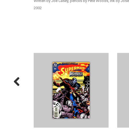
Written by Joe Casey, pencils by Pete Woods, ink by José 
2002