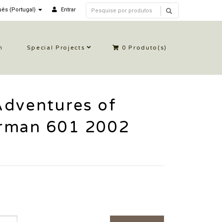
ês (Portugal)
Entrar
n
Special Projects
0
Produto(s)
Adventures of
rman 601 2002