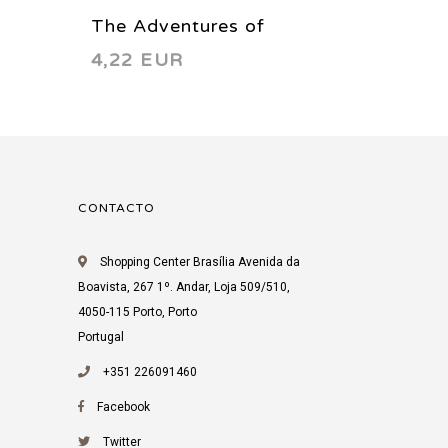
The Adventures of
The Ad
4,22 EUR
4,92 
Superman 598 2002
Superm
CONTACTO
Shopping Center Brasília Avenida da
Boavista, 267 1º. Andar, Loja 509/510,
4050-115 Porto, Porto
Portugal
+351 226091460
Facebook
Twitter