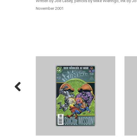
Written by Joe Casey, pencils by Mike Wieringo, ink by Jo
November 2001