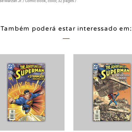
sé Marzan Jr. / Comic book, color, 32 pages /
Também poderá estar interessado em: