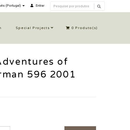
ês (Portugal)
Entrar
n
Special Projects
0
Produto(s)
Adventures of
rman 596 2001