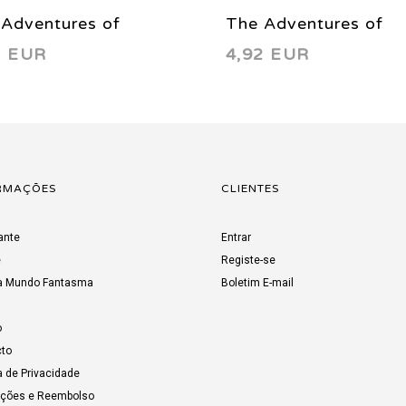
Adventures of
The Adventures of
2 EUR
4,92 EUR
erman 592 2001
Superman 590 2001
RMAÇÕES
CLIENTES
ante
Entrar
e
Registe-se
a Mundo Fantasma
Boletim E-mail
o
to
a de Privacidade
uções e Reembolso