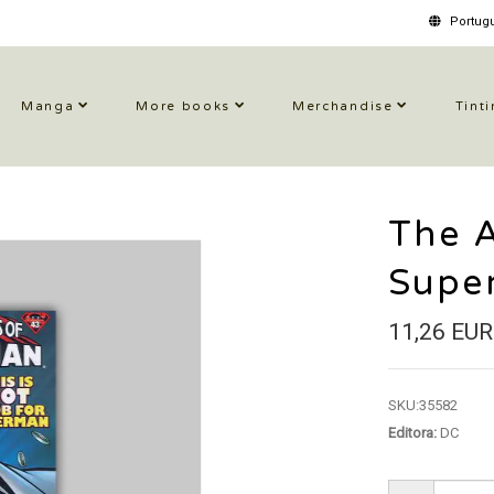
Portugu
Manga
More books
Merchandise
Tinti
The 
Supe
11,26 EUR
SKU:
35582
Editora:
DC