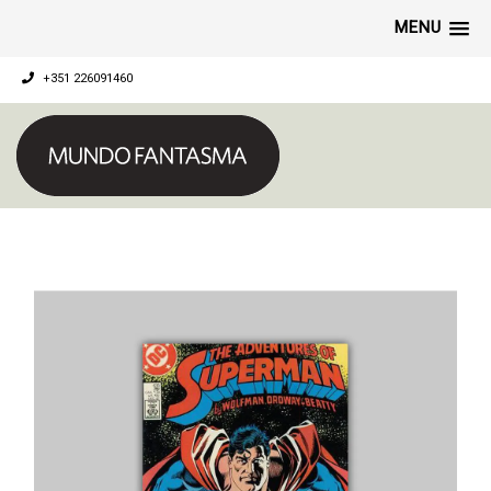
MENU
+351 226091460