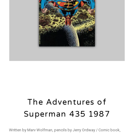
The Adventures of
Superman 435 1987
Written by Marv Wolfman, pencils by Jerry Ordway / Comic book,