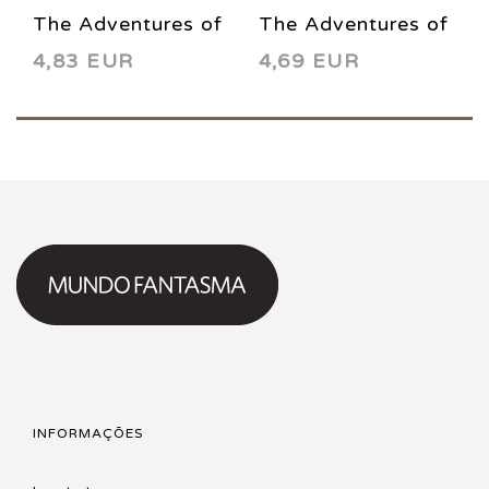
The Adventures of
The Adventures of
4,83 EUR
4,69 EUR
Superman 434
Superman 433
1987
1987
INFORMAÇÕES