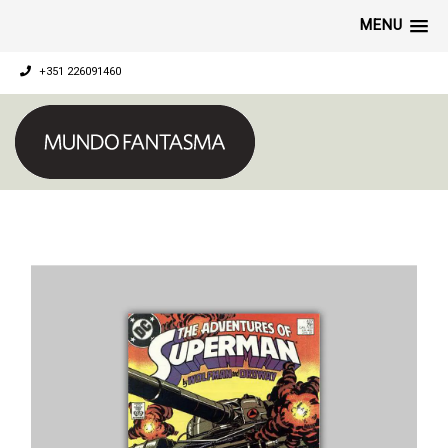
MENU
+351 226091460