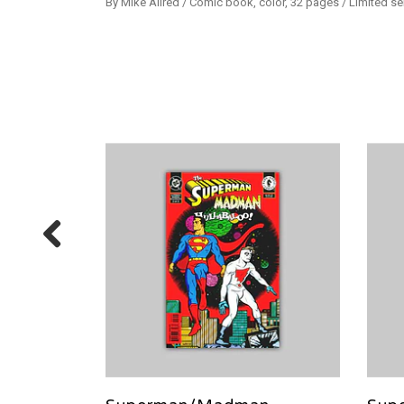
By Mike Allred / Comic book, color, 32 pages / Limited se