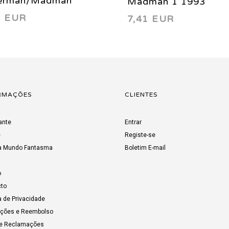
erman/Madman
Madman 1 1993
1 EUR
7,41 EUR
abaloo! 2 1997
RMAÇÕES
CLIENTES
ante
Entrar
e
Registe-se
a Mundo Fantasma
Boletim E-mail
o
to
a de Privacidade
uções e Reembolso
de Reclamações