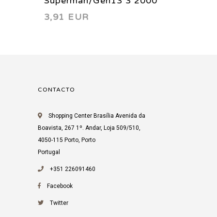
Superman/Gen13 3 2000
Superm
3,91 EUR
4,98 
1998
CONTACTO
Shopping Center Brasília Avenida da
Boavista, 267 1º. Andar, Loja 509/510,
4050-115 Porto, Porto
Portugal
+351 226091460
Facebook
Twitter