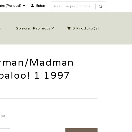
ês (Portugal)
Entrar
n
Special Projects
0
Produto(s)
rman/Madman
baloo! 1 1997
rse