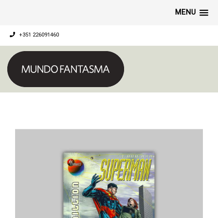
MENU
+351 226091460