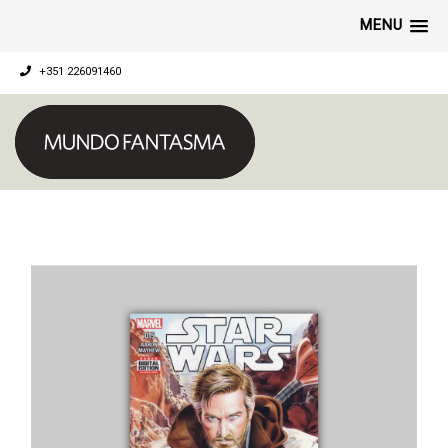
MENU
+351 226091460