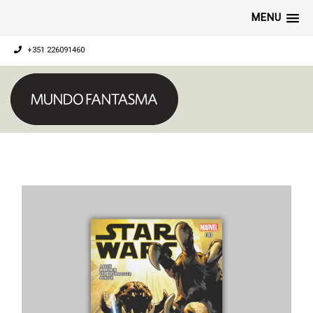
MENU
+351 226091460