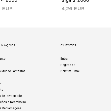
l 4 2000
Sigil 2 2000
6 EUR
4,26 EUR
RMAÇÕES
CLIENTES
ante
Entrar
e
Registe-se
a Mundo Fantasma
Boletim E-mail
o
to
a de Privacidade
uções e Reembolso
de Reclamações