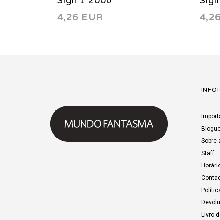
Sigil 1 2000
Sigi
4,26 EUR
4,2
INFO
Import
Blogu
Sobre 
Staff
Horári
Contac
Polític
Devol
Livro 