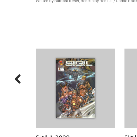
Written by Barbara Kesel, pencils by Ben Lai / Comic boo