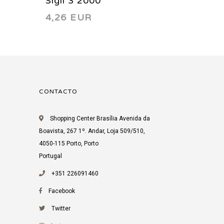
Sigil 3 2000
Sigil 7
4,26 EUR
4,26 
CONTACTO
Shopping Center Brasília Avenida da
Boavista, 267 1º. Andar, Loja 509/510,
4050-115 Porto, Porto
Portugal
+351 226091460
Facebook
Twitter