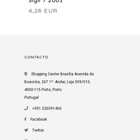
Sigil 7 2001
Sigil 1
4,26 EUR
4,26 
CONTACTO
Shopping Center Brasília Avenida da
Boavista, 267 1º. Andar, Loja 509/510,
4050-115 Porto, Porto
Portugal
+351 226091460
Facebook
Twitter