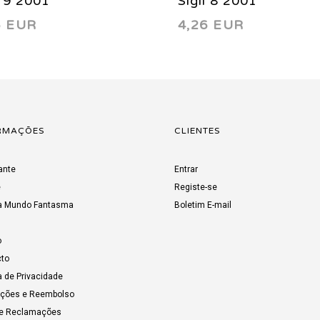
l 9 2001
Sigil 8 2001
6 EUR
4,26 EUR
RMAÇÕES
CLIENTES
ante
Entrar
e
Registe-se
a Mundo Fantasma
Boletim E-mail
o
to
a de Privacidade
uções e Reembolso
de Reclamações