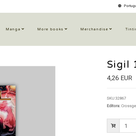
Portugu
Manga
More books
Merchandise
Tinti
Sigil
4,26 EUR
SKU:
32867
Editora:
Crossge