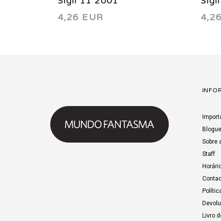
Sigil 11 2001
Sigi
4,26 EUR
4,2
INFO
Import
Blogu
Sobre 
Staff
Horári
Contac
Polític
Devol
Livro 