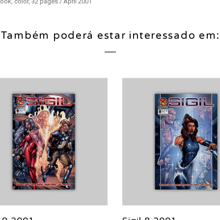
ook, color, 32 pages / April 2001
Também poderá estar interessado em: