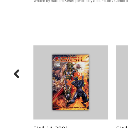
Written by Barbara Kesel, pencils by Scot Eaton / Comic b