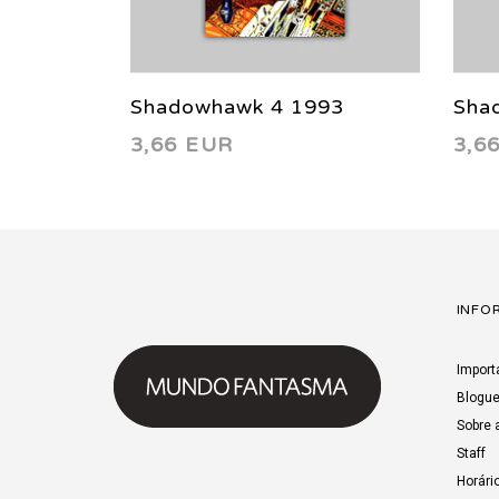
Shadowhawk 4 1993
Sha
3,66 EUR
3,6
INFO
Import
Blogu
Sobre 
Staff
Horári