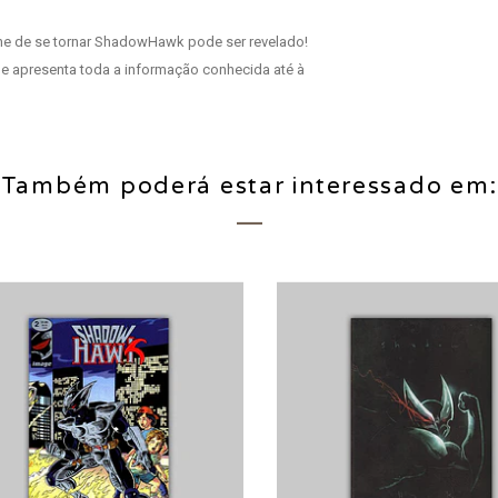
ne de se tornar ShadowHawk pode ser revelado!
que apresenta toda a informação conhecida até à
Também poderá estar interessado em: