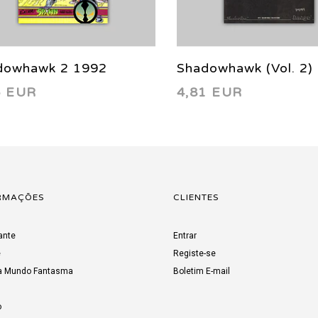
dowhawk 2 1992
Shadowhawk (Vol. 2)
6 EUR
4,81 EUR
2006
RMAÇÕES
CLIENTES
ante
Entrar
e
Registe-se
a Mundo Fantasma
Boletim E-mail
o