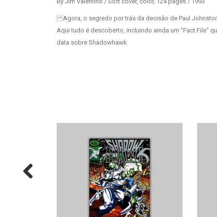
By Jim Valentino / Soft cover, color, 124 pages / 1993
Agora, o segredo por trás da decisão de Paul Johnsto
Aqui tudo é descoberto, incluindo ainda um “Fact File” 
data sobre Shadowhawk.