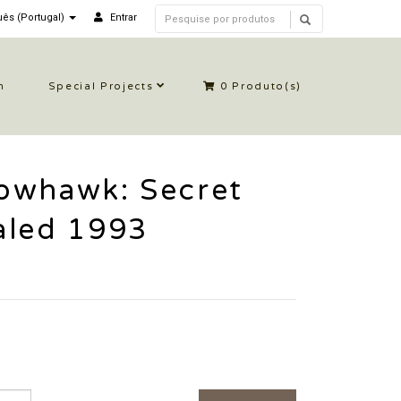
ês (Portugal)
Entrar
n
Special Projects
0
Produto(s)
owhawk: Secret
aled 1993