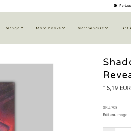
Portugu
Manga
More books
Merchandise
Tinti
Shad
Reve
16,19 EUR
SKU:
708
Editora:
Image