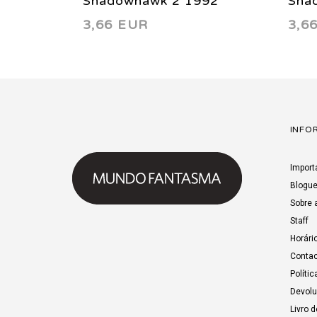
Shadowhawk 2 1992
Sha
3,66 EUR
3,6
INFO
Import
Blogu
Sobre 
Staff
Horári
Contac
Polític
Devol
Livro 