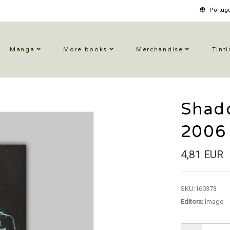
Portugu
Manga
More books
Merchandise
Tinti
Shad
2006
4,81 EUR
SKU:
160373
Editora:
Image