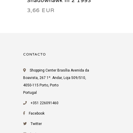
Shadowhawk III 2 1993
Shadow
3,66 EUR
3,80 
CONTACTO
Shopping Center Brasília Avenida da
Boavista, 267 1º. Andar, Loja 509/510,
4050-115 Porto, Porto
Portugal
+351 226091460
Facebook
Twitter