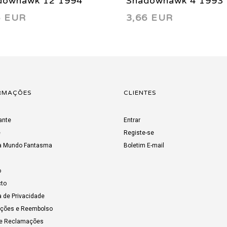
dowhawk 12 1994
Shadowhawk 4 1993
6 EUR
3,66 EUR
RMAÇÕES
CLIENTES
ante
Entrar
e
Registe-se
a Mundo Fantasma
Boletim E-mail
o
to
a de Privacidade
uções e Reembolso
de Reclamações