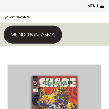
MENU
+351 226091460