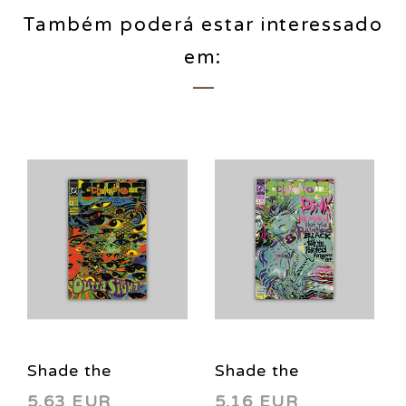
Também poderá estar interessado
em:
Shade the
Shade the
5,63 EUR
5,16 EUR
Changing Man 8
Changing Man 9