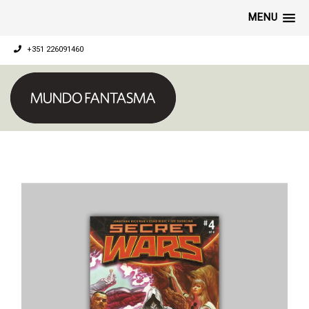
MENU
+351 226091460