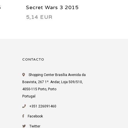
5
Secret Wars 3 2015
Secret
5,14 EUR
25,00
CONTACTO
Shopping Center Brasília Avenida da
Boavista, 267 1º. Andar, Loja 509/510,
4050-115 Porto, Porto
Portugal
+351 226091460
Facebook
Twitter