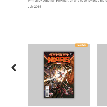
Written by Jonathan Hickman, art and cover by Esad Ribic 
July 2015
Esgotado