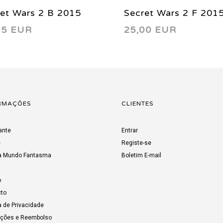
et Wars 2 B 2015
Secret Wars 2 F 201
75 EUR
25,00 EUR
RMAÇÕES
CLIENTES
ante
Entrar
e
Registe-se
a Mundo Fantasma
Boletim E-mail
o
to
a de Privacidade
uções e Reembolso