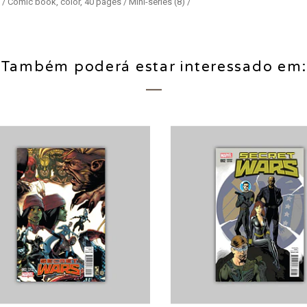
/ Comic book, color, 40 pages / Mini-series (8) /
Também poderá estar interessado em: