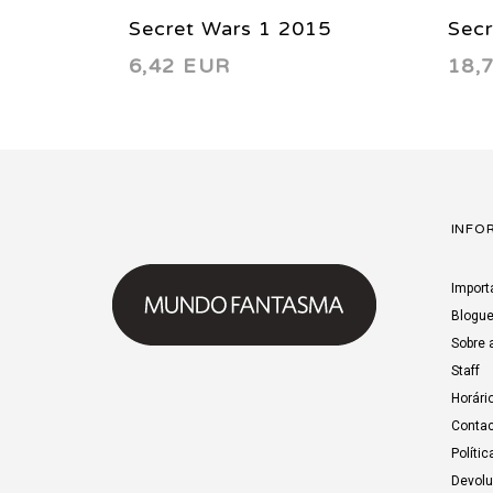
Secret Wars 1 2015
Secr
6,42 EUR
18,
INFO
Import
Blogu
Sobre 
Staff
Horári
Contac
Polític
Devol