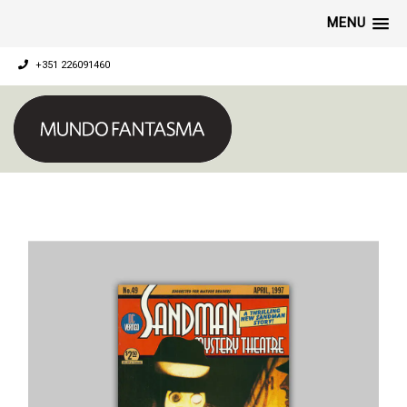
MENU
+351 226091460