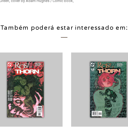
n Green, cover by Adam Hughes / Comic book,
Também poderá estar interessado em: