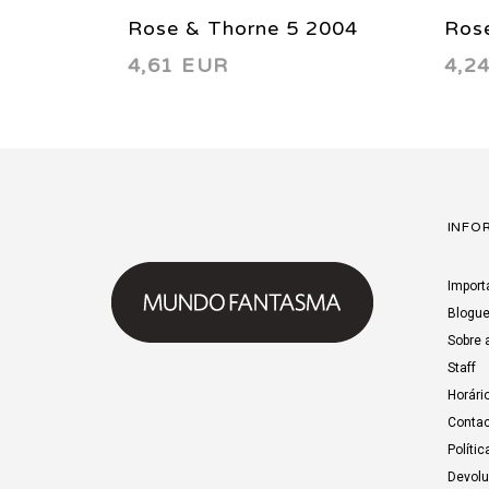
Rose & Thorne 5 2004
Ros
4,61 EUR
4,2
INFO
Import
Blogu
Sobre 
Staff
Horári
Contac
Polític
Devol