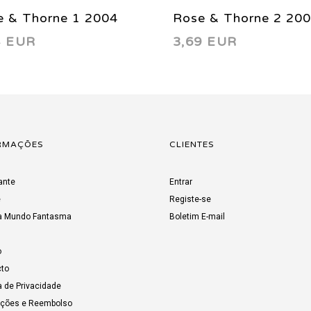
e & Thorne 1 2004
Rose & Thorne 2 20
4 EUR
3,69 EUR
RMAÇÕES
CLIENTES
ante
Entrar
e
Registe-se
a Mundo Fantasma
Boletim E-mail
o
to
a de Privacidade
uções e Reembolso