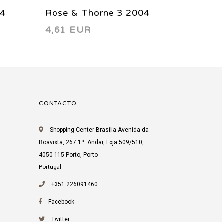
04
Rose & Thorne 3 2004
Red Th
4,61 EUR
5,29 
CONTACTO
Shopping Center Brasília Avenida da
Boavista, 267 1º. Andar, Loja 509/510,
4050-115 Porto, Porto
Portugal
+351 226091460
Facebook
Twitter