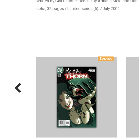
Written by Gail Simone, pencils by Adriana Melo and Da
color, 32 pages / Limited series (6); / July 2004
Esgotado