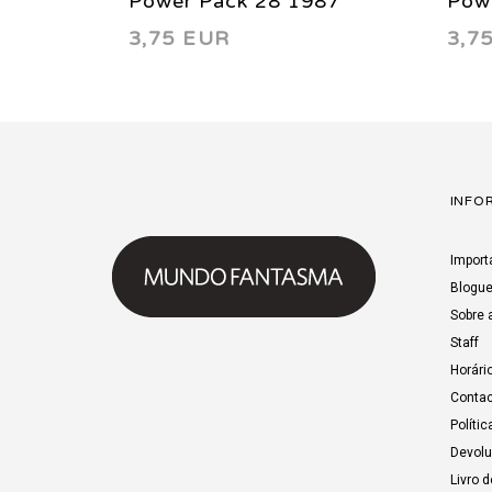
Power Pack 28 1987
Pow
3,75 EUR
3,7
INFO
Import
Blogu
Sobre 
Staff
Horári
Contac
Polític
Devol
Livro 