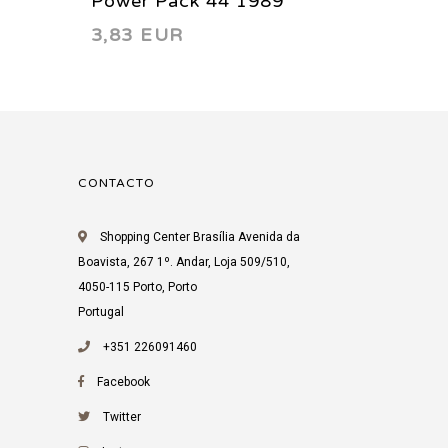
Power Pack 44 1989
Power 
3,83 EUR
4,11 
CONTACTO
Shopping Center Brasília Avenida da
Boavista, 267 1º. Andar, Loja 509/510,
4050-115 Porto, Porto
Portugal
+351 226091460
Facebook
Twitter