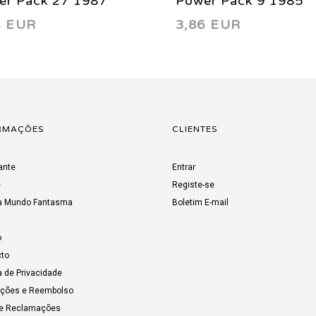
er Pack 27 1987
Power Pack 9 1985
5 EUR
3,86 EUR
RMAÇÕES
CLIENTES
ante
Entrar
e
Registe-se
a Mundo Fantasma
Boletim E-mail
o
to
a de Privacidade
uções e Reembolso
de Reclamações