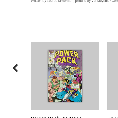
Written by Louise Simonson, pencils by Val Meyerik / Com