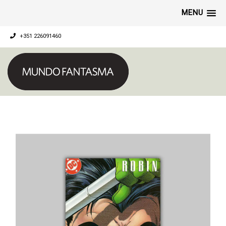
MENU
+351 226091460