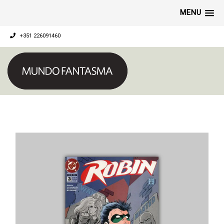
MENU
+351 226091460