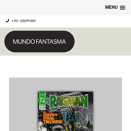
MENU
+351 226091460