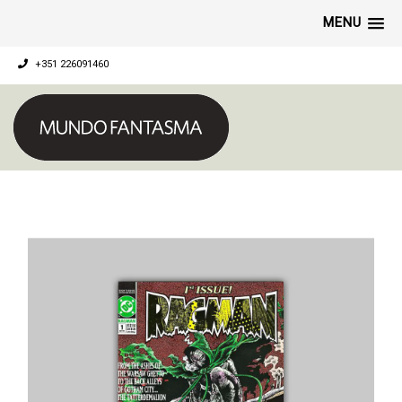
MENU
+351 226091460