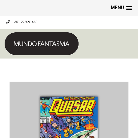
MENU
+351 226091460