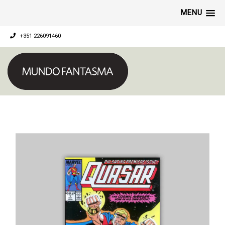
MENU
+351 226091460