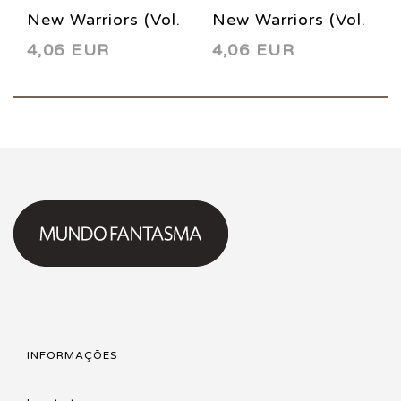
New Warriors (Vol.
New Warriors (Vol.
4,06 EUR
4,06 EUR
2) 9 2000
2) 7 2000
INFORMAÇÕES