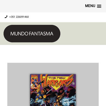
MENU
+351 226091460