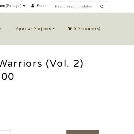
ês (Portugal)
Entrar
n
Special Projects
0
Produto(s)
arriors (Vol. 2)
000