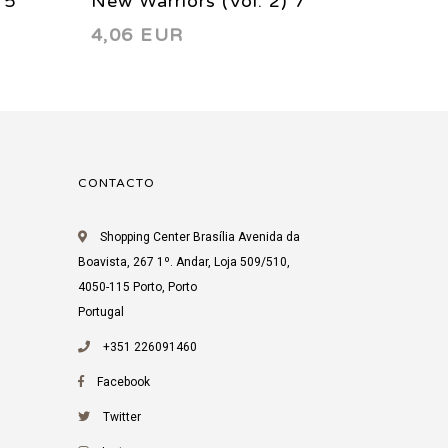
 5
New Warriors (Vol. 2) 7
New War
4,06 EUR
4,06 
2000
2000
CONTACTO
Shopping Center Brasília Avenida da
Boavista, 267 1º. Andar, Loja 509/510,
4050-115 Porto, Porto
Portugal
+351 226091460
Facebook
Twitter