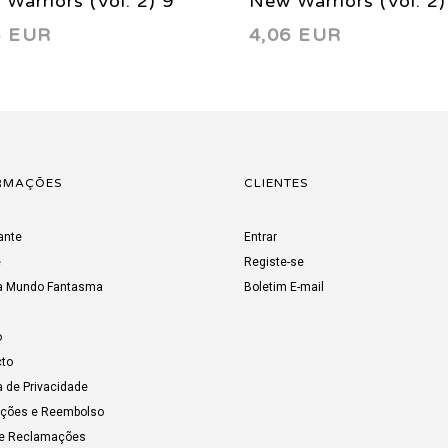
Warriors (Vol. 2) 9
New Warriors (Vol. 2)
6 EUR
4,06 EUR
0
2000
RMAÇÕES
CLIENTES
ante
Entrar
e
Registe-se
a Mundo Fantasma
Boletim E-mail
o
to
a de Privacidade
uções e Reembolso
de Reclamações