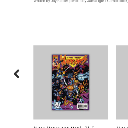
Written by Jay Farber, pencils by Jamal Igle / Comic book,