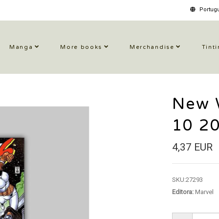
Portugu
Manga
More books
Merchandise
Tinti
New W
10 2
4,37 EUR
SKU:
27293
Editora:
Marvel