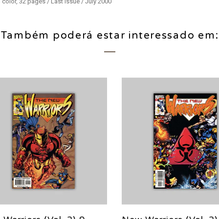
 color, 32 pages / Last issue / July 2000
Também poderá estar interessado em: