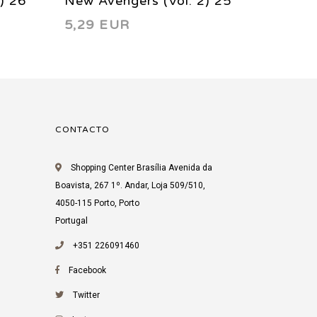
) 26
New Avengers (Vol. 2) 25
New Av
5,29 EUR
5,29 
2012
2012
CONTACTO
Shopping Center Brasília Avenida da
Boavista, 267 1º. Andar, Loja 509/510,
4050-115 Porto, Porto
Portugal
+351 226091460
Facebook
Twitter