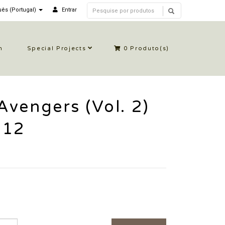
ês (Portugal)
Entrar
n
Special Projects
0
Produto(s)
vengers (Vol. 2)
012