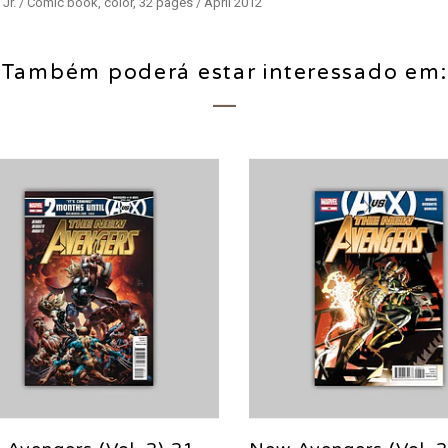
Jr. / Comic book, color, 32 pages / April 2012
Também poderá estar interessado em: