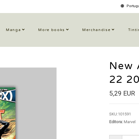
Portugu
Manga
More books
Merchandise
Tinti
New A
22 2
5,29 EUR
SKU:
101591
Editora:
Marvel