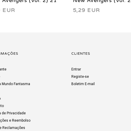
Avengers (Vol. 2) 21
New Avengers (Vol. 2
9 EUR
5,29 EUR
2
2012
RMAÇÕES
CLIENTES
ante
Entrar
e
Registe-se
a Mundo Fantasma
Boletim E-mail
o
to
a de Privacidade
uções e Reembolso
de Reclamações