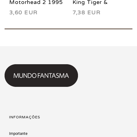
Motorhead 2 1995
King Tiger &
3,60 EUR
7,38 EUR
Motorhead
(complete limited
series) 1996
INFORMAÇÕES
Importante