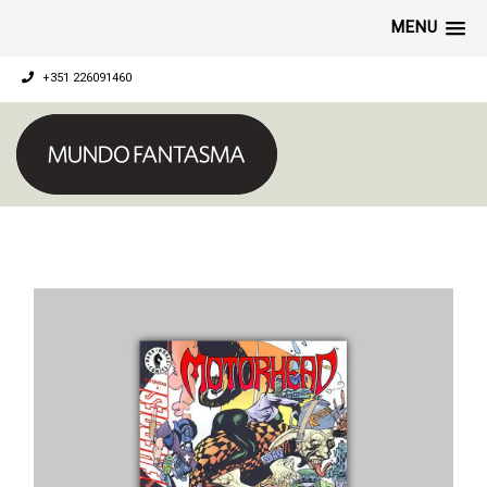
MENU
+351 226091460