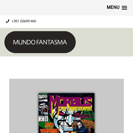
MENU
+351 226091460