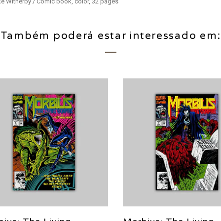
ke Witherby / Comic book, color, 32 pages
Também poderá estar interessado em: