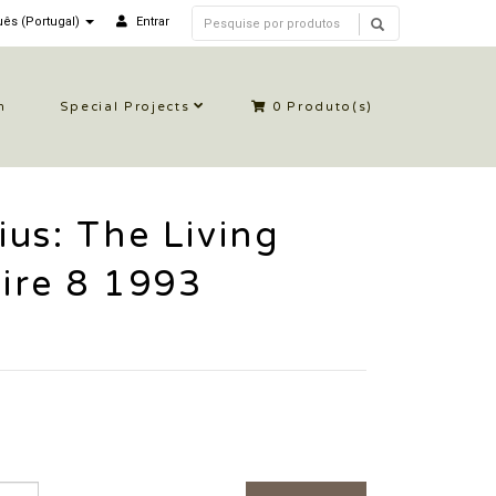
ês (Portugal)
Entrar
n
Special Projects
0
Produto(s)
us: The Living
ire 8 1993