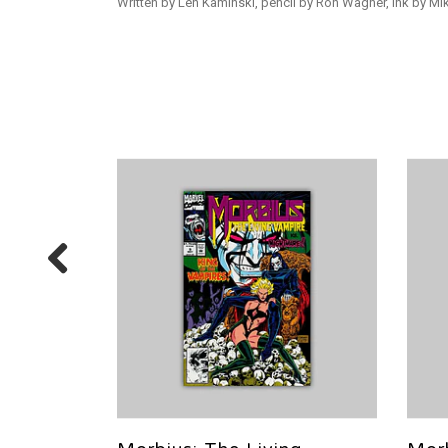
Written by Len Kaminski, pencil by Ron Wagner, ink by Mi