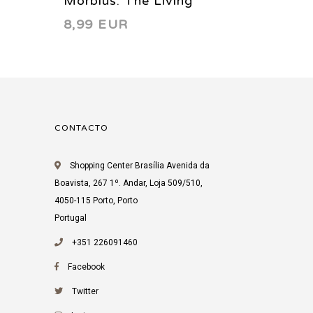
Morbius: The Living
Morbiu
8,99 EUR
3,13 
Vampire 1 1992
Vampir
CONTACTO
Shopping Center Brasília Avenida da
Boavista, 267 1º. Andar, Loja 509/510,
4050-115 Porto, Porto
Portugal
+351 226091460
Facebook
Twitter