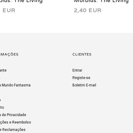
ius: The Living
Morbius: The Living
3 EUR
2,40 EUR
pire 6 1993
Vampire 7 1993
RMAÇÕES
CLIENTES
ante
Entrar
e
Registe-se
a Mundo Fantasma
Boletim E-mail
o
to
a de Privacidade
uções e Reembolso
de Reclamações