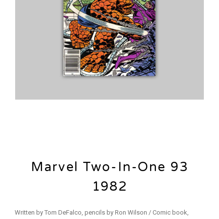
Marvel Two-In-One 93
1982
Written by Tom DeFalco, pencils by Ron Wilson / Comic book,