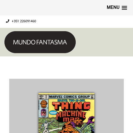
MENU
+351 226091460