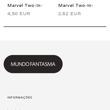
Marvel Two-In-
Marvel Two-In-
4,50 EUR
2,62 EUR
One 87 1982
One 96 VF (8.0)
1983
INFORMAÇÕES