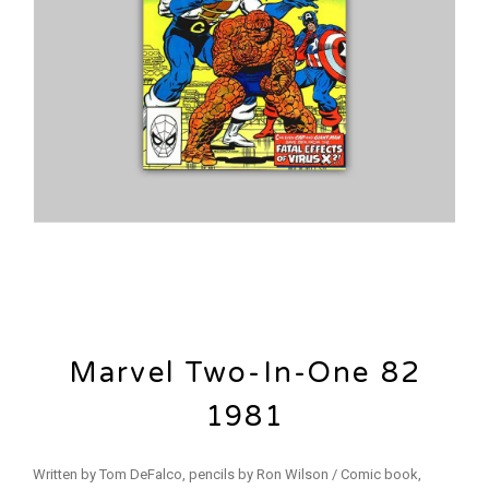
Marvel Two-In-One 82
1981
Written by Tom DeFalco, pencils by Ron Wilson / Comic book,