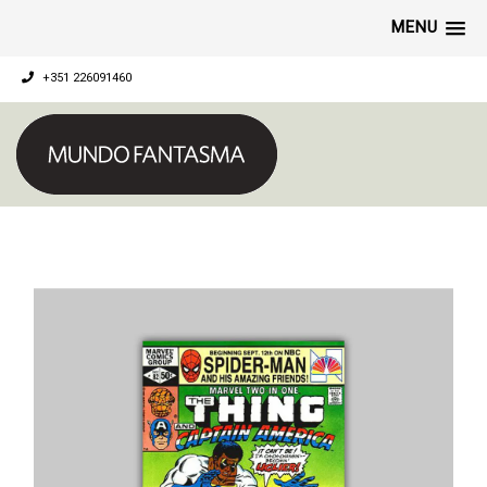
MENU
+351 226091460